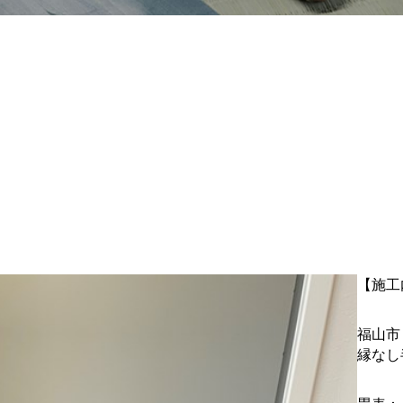
【施工
福山
縁なし