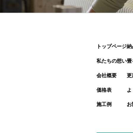
トップページ
納
私たちの想い
畳
会社概要
更
価格表
よ
施工例
お