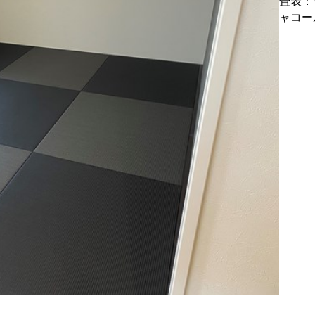
畳表：
ャコー