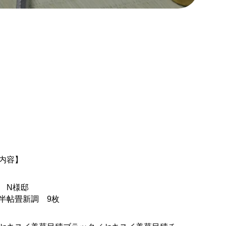
内容】
市 N様邸
半帖畳新調 9枚