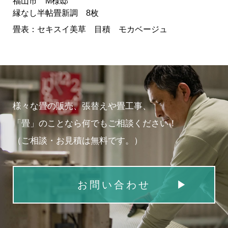
福山市 M様邸
縁なし半帖畳新調 8枚
畳表：セキスイ美草 目積 モカベージュ
様々な畳の販売、張替えや畳工事、
「畳」のことなら何でもご相談ください！
（ご相談・お見積は無料です。）
お問い合わせ