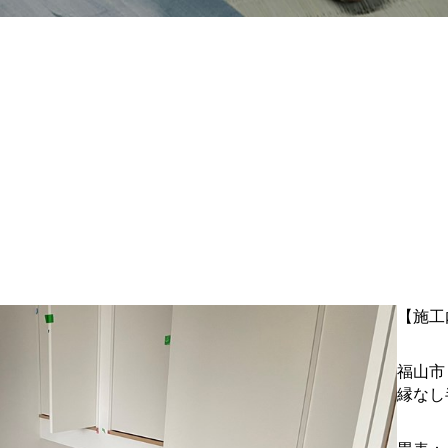
【施工
福山市
縁なし