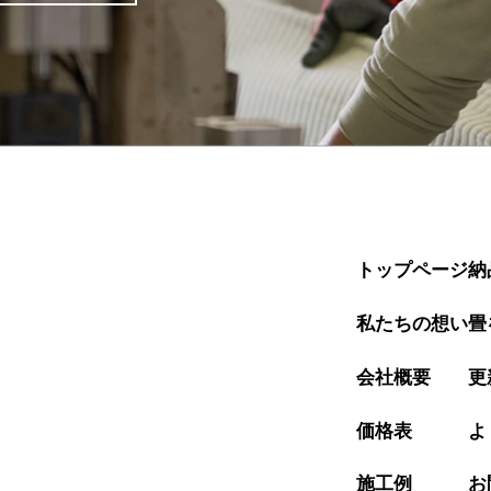
トップページ
納
私たちの想い
畳
会社概要
更
価格表
よ
施工例
お