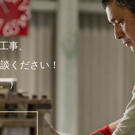
工事、
相談ください！
。）