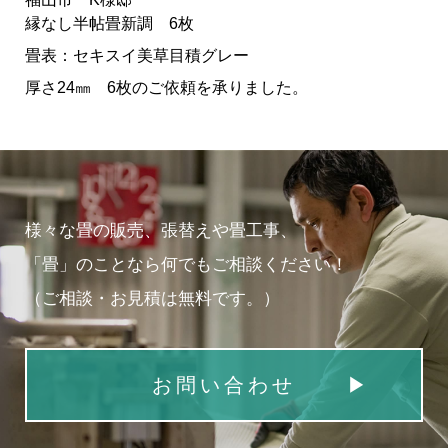
縁なし半帖畳新調 6枚
畳表：セキスイ美草目積グレー
厚さ24㎜ 6枚のご依頼を承りました。
様々な畳の販売、張替えや畳工事、
「畳」のことなら何でもご相談ください！
（ご相談・お見積は無料です。）
お問い合わせ