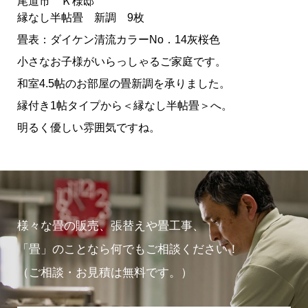
尾道市 Ｋ様邸
縁なし半帖畳 新調 9枚
畳表：ダイケン清流カラーNo．14灰桜色
小さなお子様がいらっしゃるご家庭です。
和室4.5帖のお部屋の畳新調を承りました。
縁付き1帖タイプから＜縁なし半帖畳＞へ。
明るく優しい雰囲気ですね。
様々な畳の販売、張替えや畳工事、
「畳」のことなら何でもご相談ください！
（ご相談・お見積は無料です。）