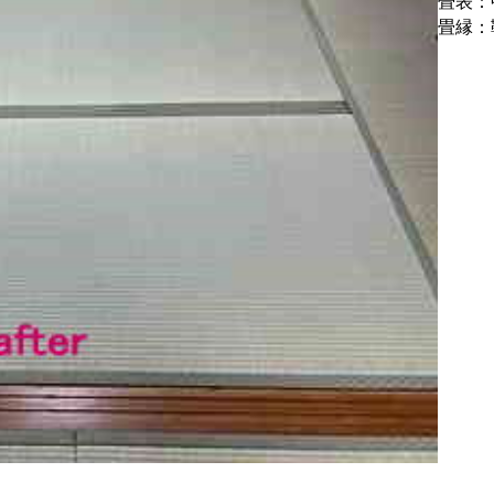
畳表：
畳縁：