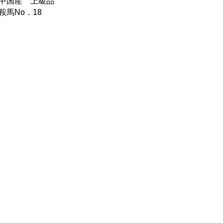
中国産 上級品
鞍馬No．18