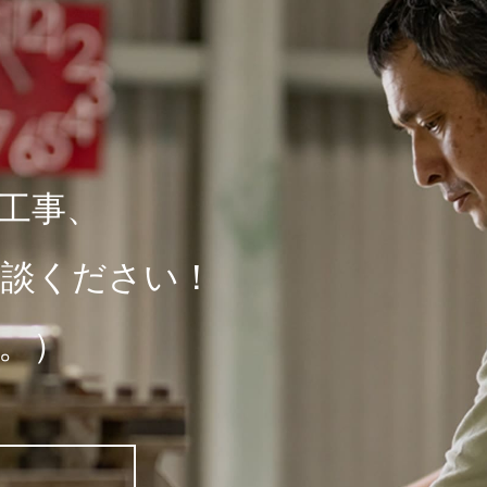
工事、
相談ください！
。）