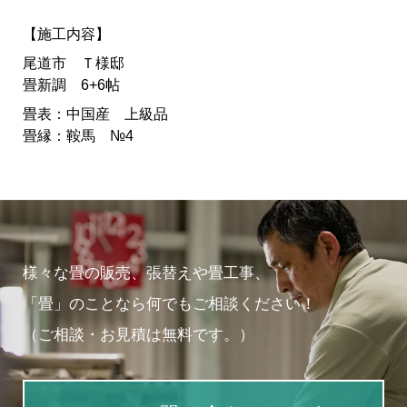
【施工内容】
尾道市 Ｔ様邸
畳新調 6+6帖
畳表：中国産 上級品
畳縁：鞍馬 №4
様々な畳の販売、張替えや畳工事、
「畳」のことなら何でもご相談ください！
（ご相談・お見積は無料です。）